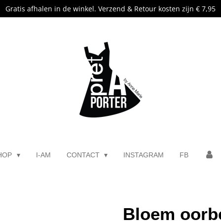
Gratis afhalen in de winkel. Verzend & Retour kosten zijn € 7,95
HOP
I-AM
CONTACT
INSTAGRAM
FB
Bloem oorbe