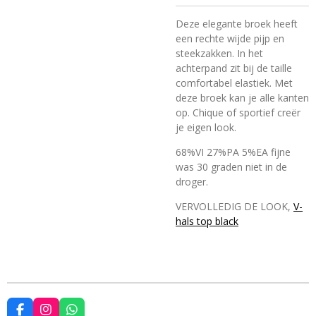
Deze elegante broek heeft
een rechte wijde pijp en
steekzakken. In het
achterpand zit bij de taille
comfortabel elastiek. Met
deze broek kan je alle kanten
op. Chique of sportief creër
je eigen look.
68%VI 27%PA 5%EA fijne
was 30 graden niet in de
droger.
VERVOLLEDIG DE LOOK,
V-
hals top black
F
I
W