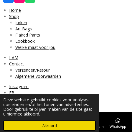
a
n
h
c
s
a
Home
e
t
t
Shop
b
a
s
Jurken
o
g
A
o
r
p
Art Bags
k
a
p
Flaired Pants
m
Lookbook
Welke maat voor jou
I-AM
Contact
Verzenden/Retour
Algemene voorwaarden
Instagram
FB
Deze website gebruikt cookies voor analyse-
© 2021 - 2026 Pret a porter by Anne Marie
doeleinden en/of het tonen van advertenties.
Door gebruik te blijven maken van de site gaat
u hiermee akkoord.
Akkoord
E-mailadres
Telefoonnummer
Kaart
Instagram
WhatsApp