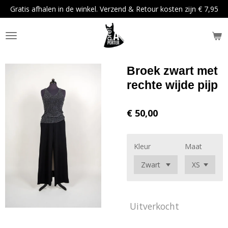
Gratis afhalen in de winkel. Verzend & Retour kosten zijn € 7,95
Ga
direct
naar
de
hoofdinhoud
Broek zwart met
rechte wijde pijp
€ 50,00
Kleur
Maat
Uitverkocht