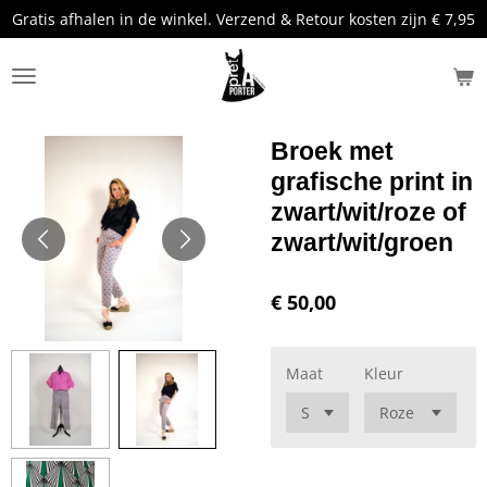
Gratis afhalen in de winkel. Verzend & Retour kosten zijn € 7,95
Ga
direct
naar
de
hoofdinhoud
Broek met
grafische print in
zwart/wit/roze of
zwart/wit/groen
€ 50,00
Maat
Kleur