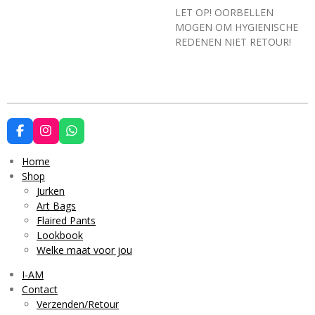
LET OP! OORBELLEN
MOGEN OM HYGIENISCHE
REDENEN NIET RETOUR!
F
I
W
a
n
h
c
s
a
Home
e
t
t
Shop
b
a
s
Jurken
o
g
A
o
r
p
Art Bags
k
a
p
Flaired Pants
m
Lookbook
Welke maat voor jou
I-AM
Contact
Verzenden/Retour