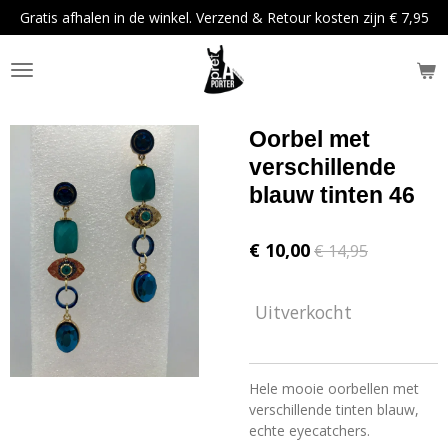
Gratis afhalen in de winkel. Verzend & Retour kosten zijn € 7,95
Ga
direct
naar
de
hoofdinhoud
Oorbel met
verschillende
blauw tinten 46
€ 10,00
€ 14,95
Uitverkocht
Hele mooie oorbellen met
verschillende tinten blauw,
echte eyecatchers.