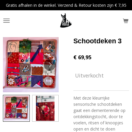
Gratis afhalen in de winkel. Verzend & Retour kosten zijn € 7,95
Ga
direct
naar
de
hoofdinhoud
Schootdeken 3
€ 69,95
Uitverkocht
Met deze kleurrijke
sensorische schootdeken
gaat een dementerende op
ontdekkingstocht, door te
voelen, ritsen of knoopjes
open en dicht te doen