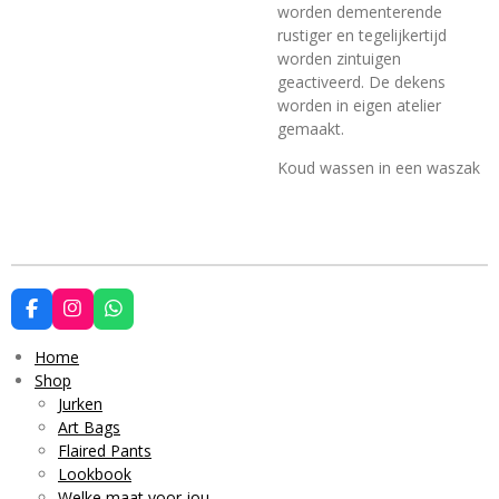
worden dementerende
rustiger en tegelijkertijd
worden zintuigen
geactiveerd. De dekens
worden in eigen atelier
gemaakt.
Koud wassen in een waszak
F
I
W
a
n
h
c
s
a
Home
e
t
t
Shop
b
a
s
Jurken
o
g
A
o
r
p
Art Bags
k
a
p
Flaired Pants
m
Lookbook
Welke maat voor jou